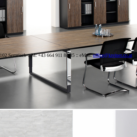
 8102 Semriach :: M: +43 664 911 84 85 :: eMail:
office@kreiner.co.at