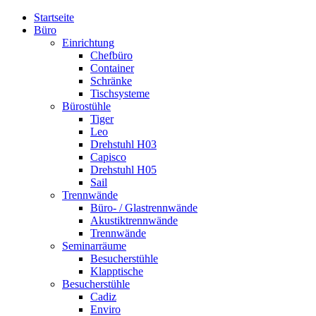
Startseite
Büro
Einrichtung
Chefbüro
Container
Schränke
Tischsysteme
Bürostühle
Tiger
Leo
Drehstuhl H03
Capisco
Drehstuhl H05
Sail
Trennwände
Büro- / Glastrennwände
Akustiktrennwände
Trennwände
Seminarräume
Besucherstühle
Klapptische
Besucherstühle
Cadiz
Enviro