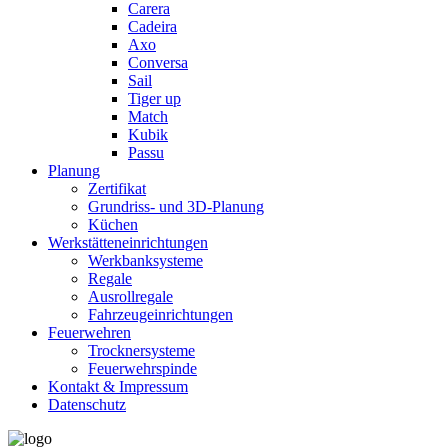
Carera
Cadeira
Axo
Conversa
Sail
Tiger up
Match
Kubik
Passu
Planung
Zertifikat
Grundriss- und 3D-Planung
Küchen
Werkstätteneinrichtungen
Werkbanksysteme
Regale
Ausrollregale
Fahrzeugeinrichtungen
Feuerwehren
Trocknersysteme
Feuerwehrspinde
Kontakt & Impressum
Datenschutz