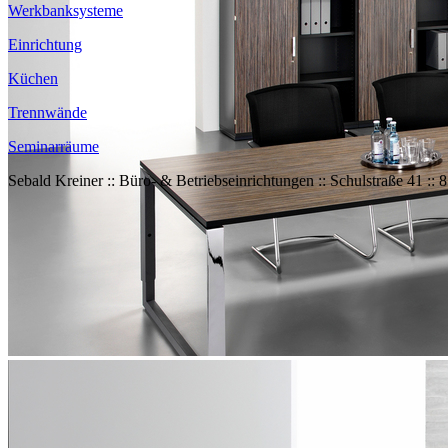
Werkbanksysteme
Einrichtung
Küchen
Trennwände
Seminarräume
Sebald Kreiner :: Büro- & Betriebseinrichtungen :: Schulstraße 41 ::